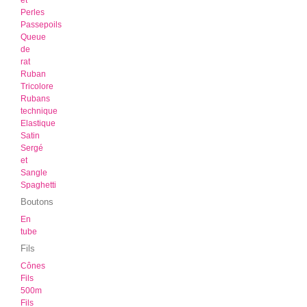
et
Perles
Passepoils
Queue
de
rat
Ruban
Tricolore
Rubans
technique
Elastique
Satin
Sergé
et
Sangle
Spaghetti
Boutons
En
tube
Fils
Cônes
Fils
500m
Fils