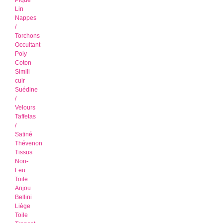
Piqué
Lin
Nappes
/
Torchons
Occultant
Poly
Coton
Simili
cuir
Suédine
/
Velours
Taffetas
/
Satiné
Thévenon
Tissus
Non-
Feu
Toile
Anjou
Bellini
Liège
Toile