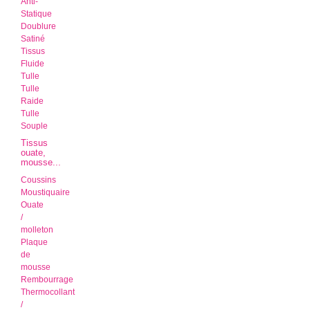
Anti-
Statique
Doublure
Satiné
Tissus
Fluide
Tulle
Tulle
Raide
Tulle
Souple
Tissus
ouate,
mousse...
Coussins
Moustiquaire
Ouate
/
molleton
Plaque
de
mousse
Rembourrage
Thermocollant
/