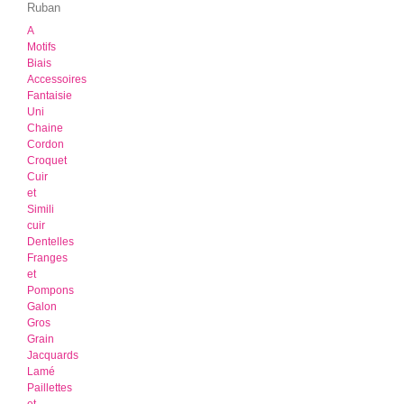
Ruban
A
Motifs
Biais
Accessoires
Fantaisie
Uni
Chaine
Cordon
Croquet
Cuir
et
Simili
cuir
Dentelles
Franges
et
Pompons
Galon
Gros
Grain
Jacquards
Lamé
Paillettes