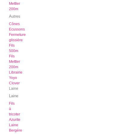
Mettler
200m
Autres
Cônes
Ecussons
Fermeture
glissière
Fils
500m
Fils
Mettler
200m
Librairie
Yoyo
Clover
Laine
Laine
Fils
à
tricoter
Azurite
Laine
Bergère