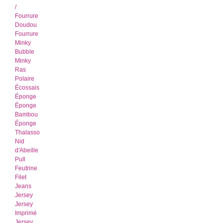
/
Fourrure
Doudou
Fourrure
Minky
Bubble
Minky
Ras
Polaire
Écossais
Éponge
Éponge
Bambou
Éponge
Thalasso
Nid
d'Abeille
Pull
Feutrine
Filet
Jeans
Jersey
Jersey
Imprimé
Jersey