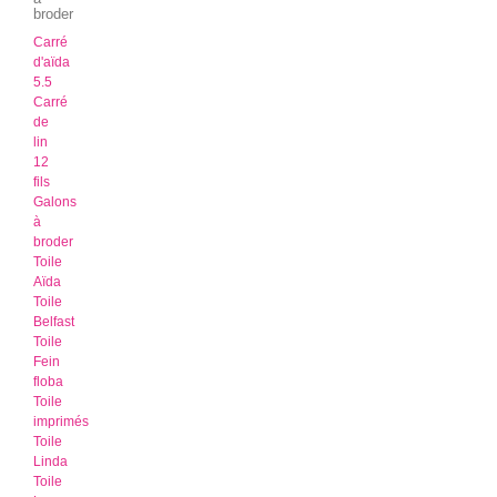
broder
Carré
d'aïda
5.5
Carré
de
lin
12
fils
Galons
à
broder
Toile
Aïda
Toile
Belfast
Toile
Fein
floba
Toile
imprimés
Toile
Linda
Toile