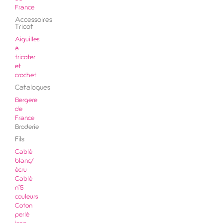
France
Accessoires
Tricot
Aiguilles
à
tricoter
et
crochet
Catalogues
Bergere
de
France
Broderie
Fils
Cablé
blanc/
écru
Cablé
n°5
couleurs
Coton
perlé