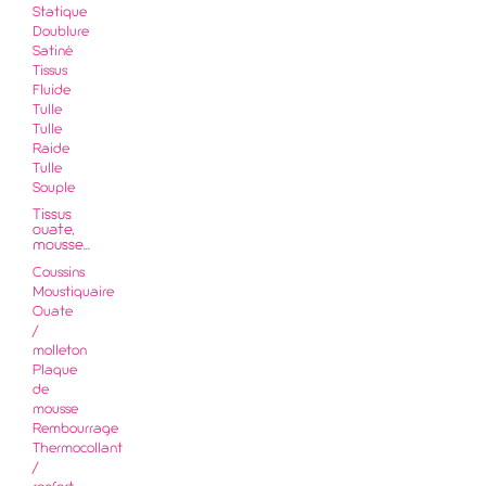
Statique
Doublure
Satiné
Tissus
Fluide
Tulle
Tulle
Raide
Tulle
Souple
Tissus
ouate,
mousse...
Coussins
Moustiquaire
Ouate
/
molleton
Plaque
de
mousse
Rembourrage
Thermocollant
/