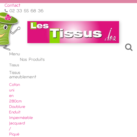
Contact
02 33 55 68 36
Menu
Menu
Nos Produits
Retour
Tissus
Tissus
ameublement
Coton
uni
en
280cm
Doublure
Enduit
Imperméable
Jacquard
/
Piqué