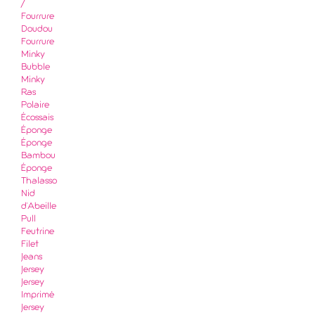
/
Fourrure
Doudou
Fourrure
Minky
Bubble
Minky
Ras
Polaire
Écossais
Éponge
Éponge
Bambou
Éponge
Thalasso
Nid
d'Abeille
Pull
Feutrine
Filet
Jeans
Jersey
Jersey
Imprimé
Jersey