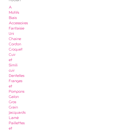
Ruban
A
Motifs
Biais
Accessoires
Fantaisie
Uni
Chaine
Cordon
Croquet
Cuir
et
Simili
cuir
Dentelles
Franges
et
Pompons
Galon
Gros
Grain
Jacquards
Lamé
Paillettes
et