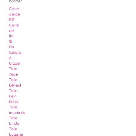
broder
Carré
d'aïda
5.5
Carré
de
lin
12
fils
Galons
à
broder
Toile
Aïda
Toile
Belfast
Toile
Fein
floba
Toile
imprimés
Toile
Linda
Toile
Lugana