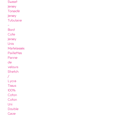
Sweat
Jersey
Torsadé
Jersey
Tubulaire
-
Bord
Cote
Jersey
Unis
Matelassés
Paillettes
Panne
de
velours
Stretch
/
Lycra
Tissus
100%
Coton
Coton
Uni
Double
Gaze