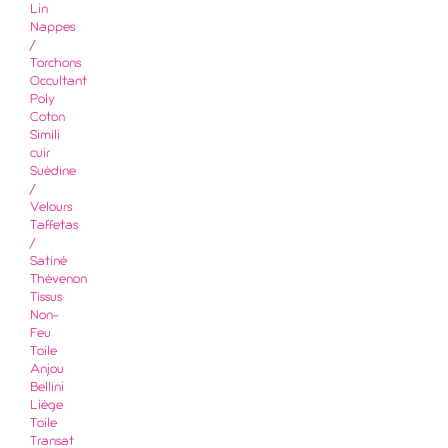
Lin
Nappes
/
Torchons
Occultant
Poly
Coton
Simili
cuir
Suédine
/
Velours
Taffetas
/
Satiné
Thévenon
Tissus
Non-
Feu
Toile
Anjou
Bellini
Liège
Toile
Transat