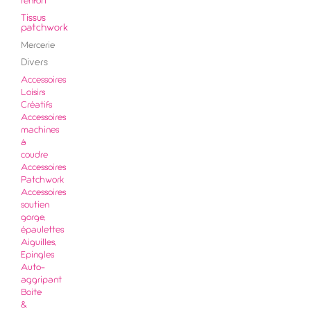
renfort
Tissus
patchwork
Mercerie
Divers
Accessoires
Loisirs
Créatifs
Accessoires
machines
à
coudre
Accessoires
Patchwork
Accessoires
soutien
gorge,
épaulettes
Aiguilles,
Epingles
Auto-
aggripant
Boite
&