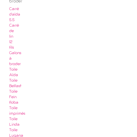
broder
Carré
d'aïda
5.5
Carré
de
lin
12
fils
Galons
à
broder
Toile
Aïda
Toile
Belfast
Toile
Fein
floba
Toile
imprimés
Toile
Linda
Toile
Lugana