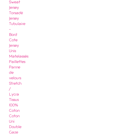
Sweat
Jersey
Torsadé
Jersey
Tubulaire
-
Bord
Cote
Jersey
Unis
Matelassés
Paillettes
Panne
de
velours
Stretch
/
Lycra
Tissus
100%
Coton
Coton
Uni
Double
Gaze