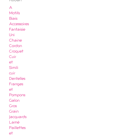
Ruban
A
Motifs
Biais
Accessoires
Fantaisie
Uni
Chaine
Cordon
Croquet
Cuir
et
Simili
cuir
Dentelles
Franges
et
Pompons
Galon
Gros
Grain
Jacquards
Lamé
Paillettes
et