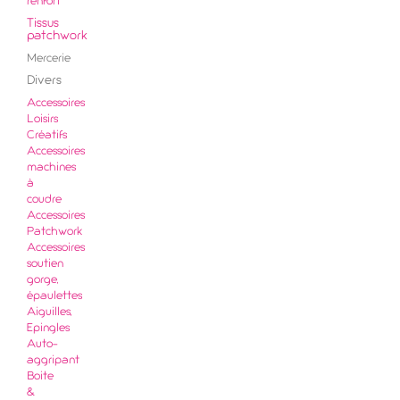
renfort
Tissus
patchwork
Mercerie
Divers
Accessoires
Loisirs
Créatifs
Accessoires
machines
à
coudre
Accessoires
Patchwork
Accessoires
soutien
gorge,
épaulettes
Aiguilles,
Epingles
Auto-
aggripant
Boite
&