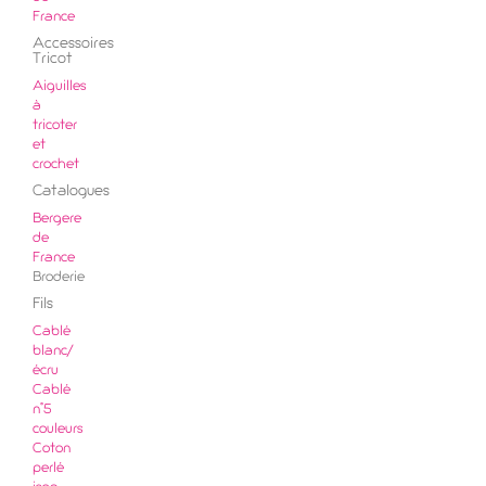
France
Accessoires
Tricot
Aiguilles
à
tricoter
et
crochet
Catalogues
Bergere
de
France
Broderie
Fils
Cablé
blanc/
écru
Cablé
n°5
couleurs
Coton
perlé