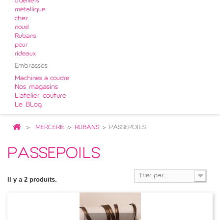
d'oeillets
métallique
chez
nous!
Rubans
pour
rideaux
Embrasses
Machines à coudre
Nos magasins
L'atelier couture
Le BLog
>
MERCERIE
>
RUBANS
>
PASSEPOILS
PASSEPOILS
Trier par...
Il y a 2 produits.