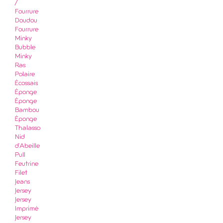
/
Fourrure
Doudou
Fourrure
Minky
Bubble
Minky
Ras
Polaire
Écossais
Éponge
Éponge
Bambou
Éponge
Thalasso
Nid
d'Abeille
Pull
Feutrine
Filet
Jeans
Jersey
Jersey
Imprimé
Jersey