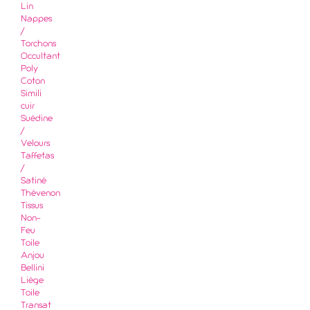
Lin
Nappes
/
Torchons
Occultant
Poly
Coton
Simili
cuir
Suédine
/
Velours
Taffetas
/
Satiné
Thévenon
Tissus
Non-
Feu
Toile
Anjou
Bellini
Liège
Toile
Transat