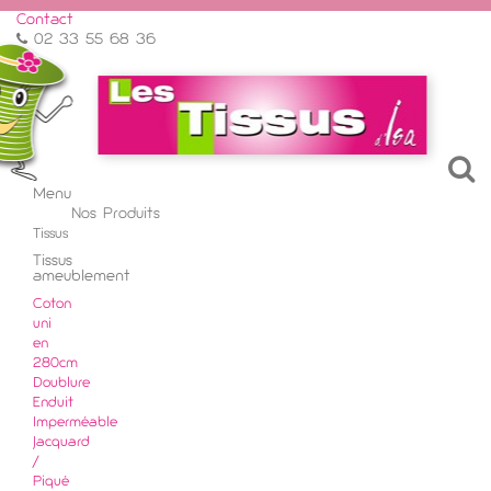
Contact
02 33 55 68 36
Menu
Menu
Nos Produits
Retour
Tissus
Tissus
ameublement
Coton
uni
en
280cm
Doublure
Enduit
Imperméable
Jacquard
/
Piqué