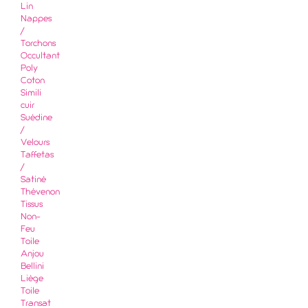
Lin
Nappes
/
Torchons
Occultant
Poly
Coton
Simili
cuir
Suédine
/
Velours
Taffetas
/
Satiné
Thévenon
Tissus
Non-
Feu
Toile
Anjou
Bellini
Liège
Toile
Transat