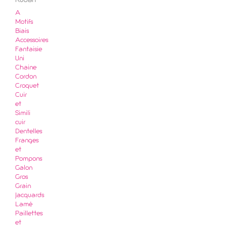
Ruban
A
Motifs
Biais
Accessoires
Fantaisie
Uni
Chaine
Cordon
Croquet
Cuir
et
Simili
cuir
Dentelles
Franges
et
Pompons
Galon
Gros
Grain
Jacquards
Lamé
Paillettes
et