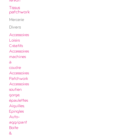
renfort
Tissus
patchwork
Mercerie
Divers
Accessoires
Loisirs
Créatifs
Accessoires
machines
à
coudre
Accessoires
Patchwork
Accessoires
soutien
gorge,
épaulettes
Aiguilles,
Epingles
Auto-
aggripant
Boite
&