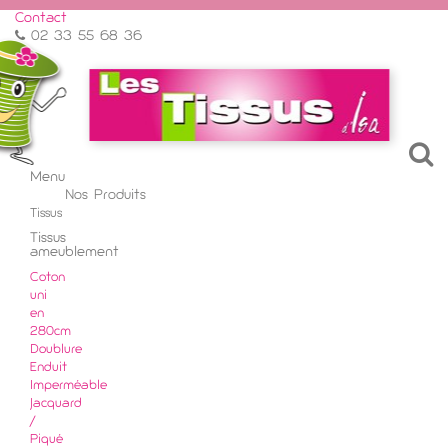
Contact
02 33 55 68 36
Menu
Menu
Nos Produits
Retour
Tissus
Tissus
ameublement
Coton
uni
en
280cm
Doublure
Enduit
Imperméable
Jacquard
/
Piqué