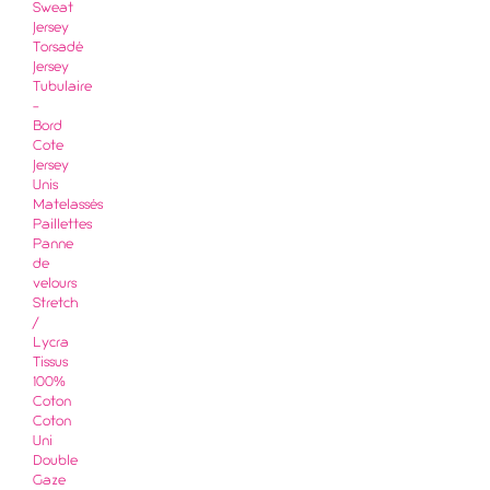
Sweat
Jersey
Torsadé
Jersey
Tubulaire
-
Bord
Cote
Jersey
Unis
Matelassés
Paillettes
Panne
de
velours
Stretch
/
Lycra
Tissus
100%
Coton
Coton
Uni
Double
Gaze