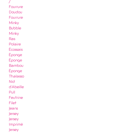
/
Fourrure
Doudou
Fourrure
Minky
Bubble
Minky
Ras
Polaire
Écossais
Éponge
Éponge
Bambou
Éponge
Thalasso
Nid
d'Abeille
Pull
Feutrine
Filet
Jeans
Jersey
Jersey
Imprimé
Jersey