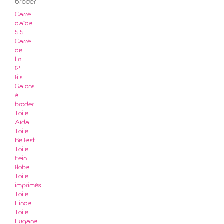
broder
Carré
d'aïda
5.5
Carré
de
lin
12
fils
Galons
à
broder
Toile
Aïda
Toile
Belfast
Toile
Fein
floba
Toile
imprimés
Toile
Linda
Toile
Lugana