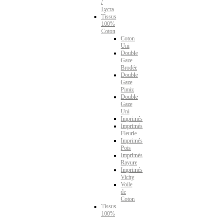
/
Lycra
Tissus
100%
Coton
Coton
Uni
Double
Gaze
Brodée
Double
Gaze
Pimiz
Double
Gaze
Uni
Imprimés
Imprimés
Fleurie
Imprimés
Pois
Imprimés
Rayure
Imprimés
Vichy
Voile
de
Coton
Tissus
100%