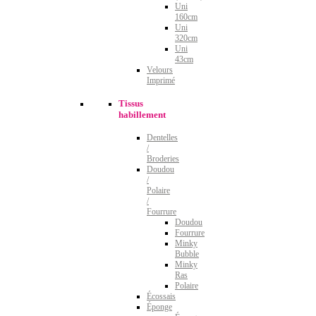
Uni
160cm
Uni
320cm
Uni
43cm
Velours
Imprimé
Tissus
habillement
Dentelles
/
Broderies
Doudou
/
Polaire
/
Fourrure
Doudou
Fourrure
Minky
Bubble
Minky
Ras
Polaire
Écossais
Éponge