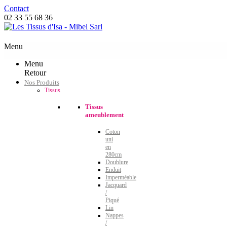
Contact
02 33 55 68 36
Menu
Menu
Retour
Nos Produits
Tissus
Tissus
ameublement
Coton
uni
en
280cm
Doublure
Enduit
Imperméable
Jacquard
/
Piqué
Lin
Nappes
/