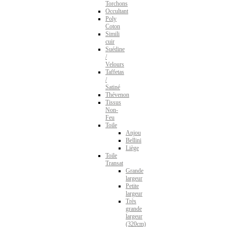
Torchons
Occultant
Poly
Coton
Simili
cuir
Suédine
/
Velours
Taffetas
/
Satiné
Thévenon
Tissus
Non-
Feu
Toile
Anjou
Bellini
Liège
Toile
Transat
Grande
largeur
Petite
largeur
Très
grande
largeur
(320cm)