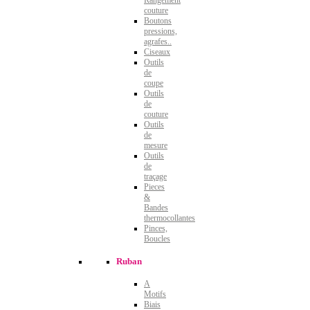
couture
Boutons
pressions,
agrafes..
Ciseaux
Outils
de
coupe
Outils
de
couture
Outils
de
mesure
Outils
de
traçage
Pieces
&
Bandes
thermocollantes
Pinces,
Boucles
Ruban
A
Motifs
Biais