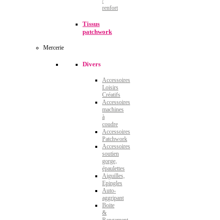
/
renfort
Tissus
patchwork
Mercerie
Divers
Accessoires
Loisirs
Créatifs
Accessoires
machines
à
coudre
Accessoires
Patchwork
Accessoires
soutien
gorge,
épaulettes
Aiguilles,
Epingles
Auto-
aggripant
Boite
&
Rangement