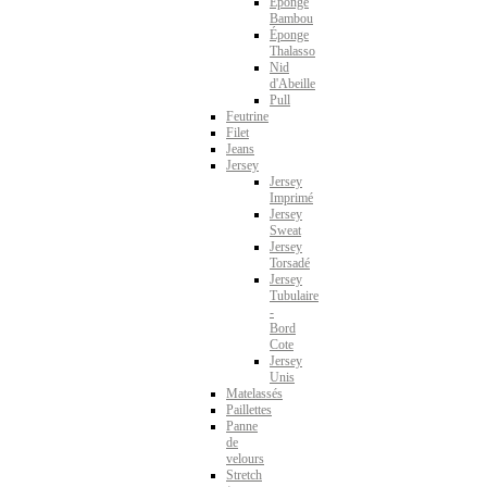
Éponge
Bambou
Éponge
Thalasso
Nid
d'Abeille
Pull
Feutrine
Filet
Jeans
Jersey
Jersey
Imprimé
Jersey
Sweat
Jersey
Torsadé
Jersey
Tubulaire
-
Bord
Cote
Jersey
Unis
Matelassés
Paillettes
Panne
de
velours
Stretch