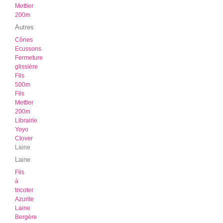
Mettler
200m
Autres
Cônes
Ecussons
Fermeture
glissière
Fils
500m
Fils
Mettler
200m
Librairie
Yoyo
Clover
Laine
Laine
Fils
à
tricoter
Azurite
Laine
Bergère