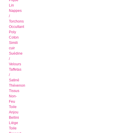
Piqué
Lin
Nappes
/
Torchons
Occultant
Poly
Coton
Simili
cuir
Suédine
/
Velours
Taffetas
/
Satiné
Thévenon
Tissus
Non-
Feu
Toile
Anjou
Bellini
Liège
Toile