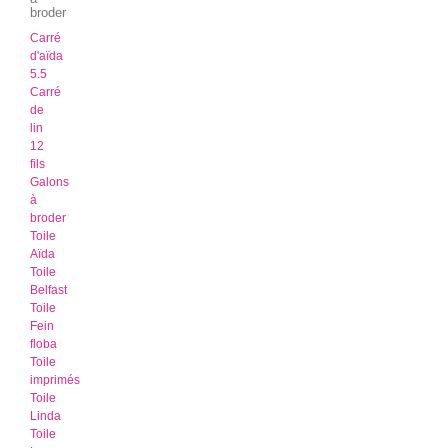
broder
Carré
d'aïda
5.5
Carré
de
lin
12
fils
Galons
à
broder
Toile
Aïda
Toile
Belfast
Toile
Fein
floba
Toile
imprimés
Toile
Linda
Toile