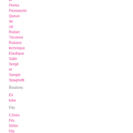
et
Perles
Passepoils
Queue
de
rat
Ruban
Tricolore
Rubans
technique
Elastique
Satin
Sergé
et
Sangle
Spaghetti
Boutons
En
tube
Fils
Cônes
Fils
500m
Fils