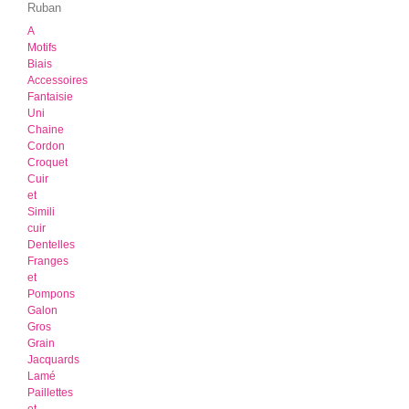
Ruban
A
Motifs
Biais
Accessoires
Fantaisie
Uni
Chaine
Cordon
Croquet
Cuir
et
Simili
cuir
Dentelles
Franges
et
Pompons
Galon
Gros
Grain
Jacquards
Lamé
Paillettes