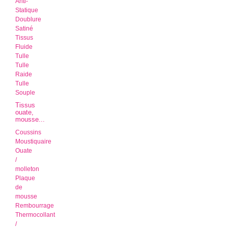
Anti-
Statique
Doublure
Satiné
Tissus
Fluide
Tulle
Tulle
Raide
Tulle
Souple
Tissus
ouate,
mousse...
Coussins
Moustiquaire
Ouate
/
molleton
Plaque
de
mousse
Rembourrage
Thermocollant
/