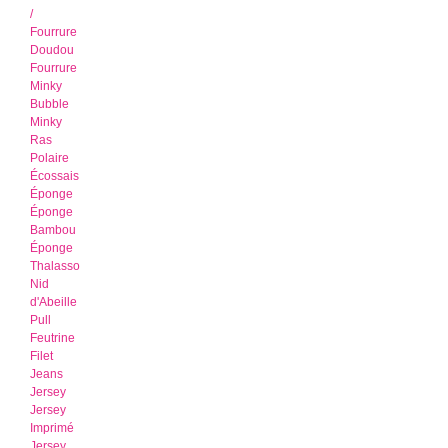
/
Fourrure
Doudou
Fourrure
Minky
Bubble
Minky
Ras
Polaire
Écossais
Éponge
Éponge
Bambou
Éponge
Thalasso
Nid
d'Abeille
Pull
Feutrine
Filet
Jeans
Jersey
Jersey
Imprimé
Jersey