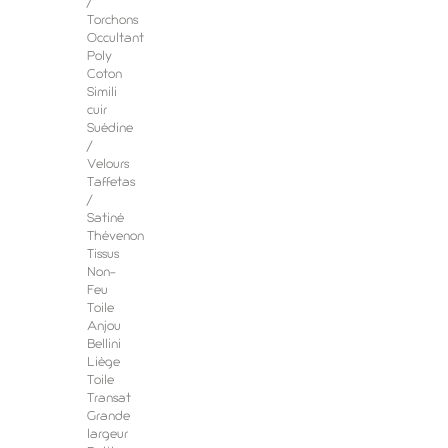
/
Torchons
Occultant
Poly
Coton
Simili
cuir
Suédine
/
Velours
Taffetas
/
Satiné
Thévenon
Tissus
Non-
Feu
Toile
Anjou
Bellini
Liège
Toile
Transat
Grande
largeur