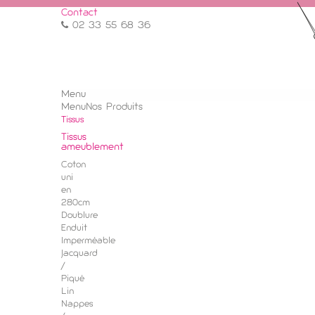
Contact
02 33 55 68 36
Menu
Menu
Nos Produits
Tissus
Tissus
ameublement
Coton
uni
en
280cm
Doublure
Enduit
Imperméable
Jacquard
/
Piqué
Lin
Nappes