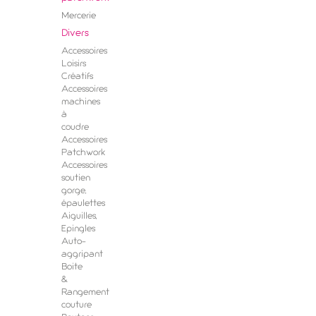
Mercerie
Divers
Accessoires
Loisirs
Créatifs
Accessoires
machines
à
coudre
Accessoires
Patchwork
Accessoires
soutien
gorge,
épaulettes
Aiguilles,
Epingles
Auto-
aggripant
Boite
&
Rangement
couture