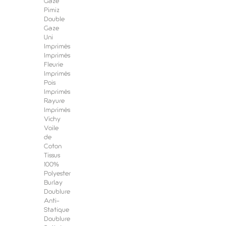
Gaze
Pimiz
Double
Gaze
Uni
Imprimés
Imprimés
Fleurie
Imprimés
Pois
Imprimés
Rayure
Imprimés
Vichy
Voile
de
Coton
Tissus
100%
Polyester
Burlay
Doublure
Anti-
Statique
Doublure