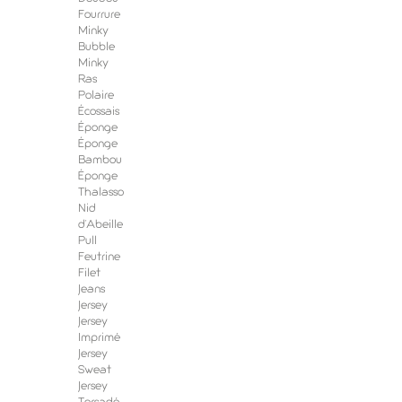
Fourrure
Minky
Bubble
Minky
Ras
Polaire
Écossais
Éponge
Éponge
Bambou
Éponge
Thalasso
Nid
d'Abeille
Pull
Feutrine
Filet
Jeans
Jersey
Jersey
Imprimé
Jersey
Sweat
Jersey