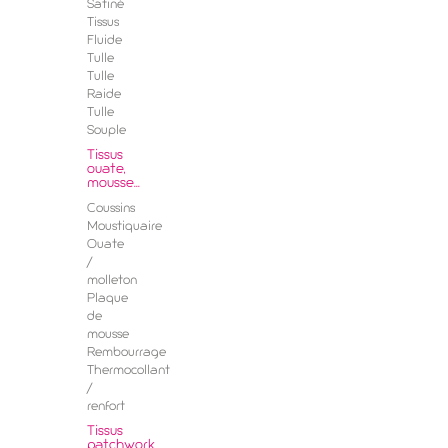
Satiné
Tissus
Fluide
Tulle
Tulle
Raide
Tulle
Souple
Tissus
ouate,
mousse...
Coussins
Moustiquaire
Ouate
/
molleton
Plaque
de
mousse
Rembourrage
Thermocollant
/
renfort
Tissus
patchwork