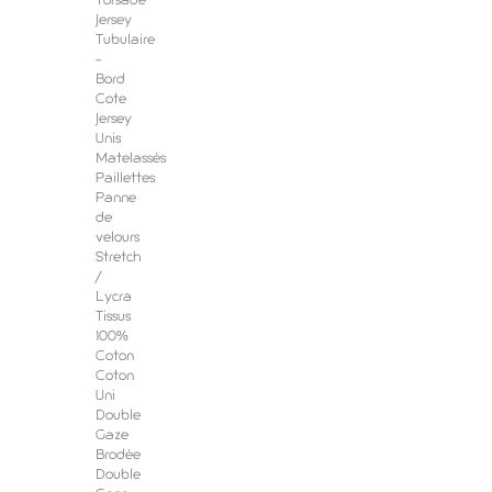
Torsadé
Jersey
Tubulaire
-
Bord
Cote
Jersey
Unis
Matelassés
Paillettes
Panne
de
velours
Stretch
/
Lycra
Tissus
100%
Coton
Coton
Uni
Double
Gaze
Brodée
Double