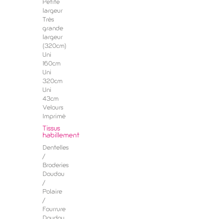
Petite
largeur
Très
grande
largeur
(320cm)
Uni
160cm
Uni
320cm
Uni
43cm
Velours
Imprimé
Tissus
habillement
Dentelles
/
Broderies
Doudou
/
Polaire
/
Fourrure
Doudou