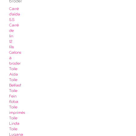
broder
Carré
d'aïda
5.5
Carré
de
lin
12
fils
Galons
à
broder
Toile
Aïda
Toile
Belfast
Toile
Fein
floba
Toile
imprimés
Toile
Linda
Toile
Lugana