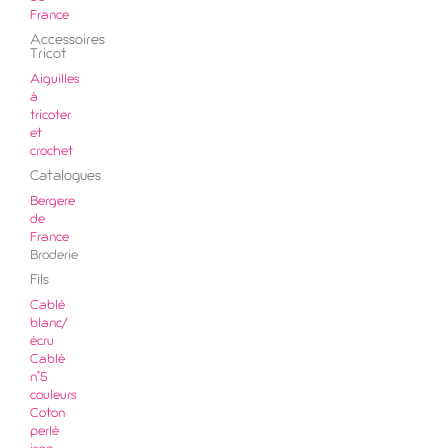
France
Accessoires
Tricot
Aiguilles
à
tricoter
et
crochet
Catalogues
Bergere
de
France
Broderie
Fils
Cablé
blanc/
écru
Cablé
n°5
couleurs
Coton
perlé