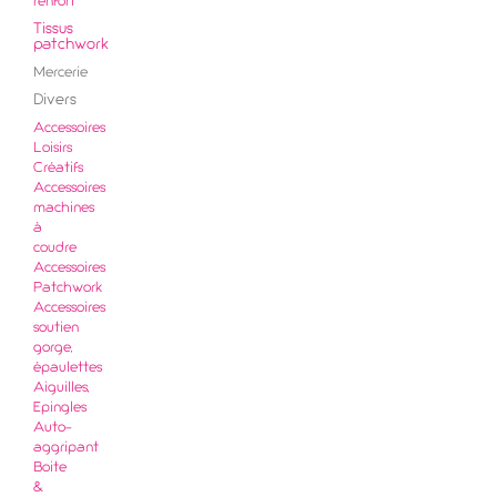
renfort
Tissus
patchwork
Mercerie
Divers
Accessoires
Loisirs
Créatifs
Accessoires
machines
à
coudre
Accessoires
Patchwork
Accessoires
soutien
gorge,
épaulettes
Aiguilles,
Epingles
Auto-
aggripant
Boite
&