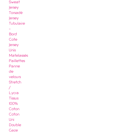
Sweat
Jersey
Torsadé
Jersey
Tubulaire
-
Bord
Cote
Jersey
Unis
Matelassés
Paillettes
Panne
de
velours
Stretch
/
Lycra
Tissus
100%
Coton
Coton
Uni
Double
Gaze