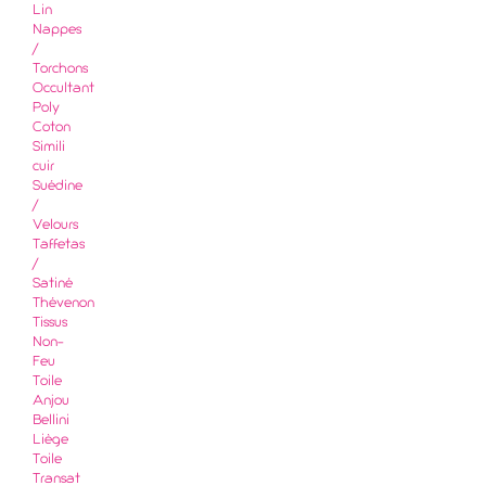
Lin
Nappes
/
Torchons
Occultant
Poly
Coton
Simili
cuir
Suédine
/
Velours
Taffetas
/
Satiné
Thévenon
Tissus
Non-
Feu
Toile
Anjou
Bellini
Liège
Toile
Transat