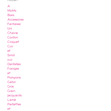
Ruban
A
Motifs
Biais
Accessoires
Fantaisie
Uni
Chaine
Cordon
Croquet
Cuir
et
Simili
cuir
Dentelles
Franges
et
Pompons
Galon
Gros
Grain
Jacquards
Lamé
Paillettes
et