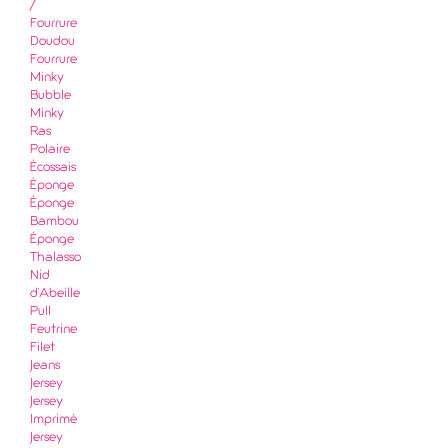
/
Fourrure
Doudou
Fourrure
Minky
Bubble
Minky
Ras
Polaire
Écossais
Éponge
Éponge
Bambou
Éponge
Thalasso
Nid
d'Abeille
Pull
Feutrine
Filet
Jeans
Jersey
Jersey
Imprimé
Jersey