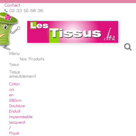
Contact
02 33 55 68 36
Menu
Menu
Nos Produits
Retour
Tissus
Tissus
ameublement
Coton
uni
en
280cm
Doublure
Enduit
Imperméable
Jacquard
/
Piqué