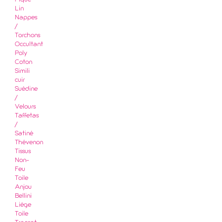
Piqué
Lin
Nappes
/
Torchons
Occultant
Poly
Coton
Simili
cuir
Suédine
/
Velours
Taffetas
/
Satiné
Thévenon
Tissus
Non-
Feu
Toile
Anjou
Bellini
Liège
Toile