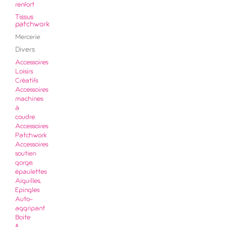
renfort
Tissus
patchwork
Mercerie
Divers
Accessoires
Loisirs
Créatifs
Accessoires
machines
à
coudre
Accessoires
Patchwork
Accessoires
soutien
gorge,
épaulettes
Aiguilles,
Epingles
Auto-
aggripant
Boite