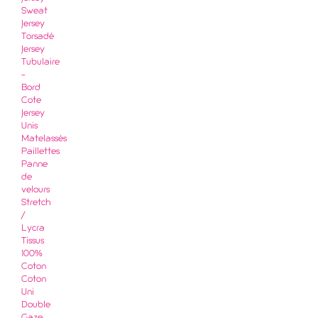
Sweat
Jersey
Torsadé
Jersey
Tubulaire
-
Bord
Cote
Jersey
Unis
Matelassés
Paillettes
Panne
de
velours
Stretch
/
Lycra
Tissus
100%
Coton
Coton
Uni
Double