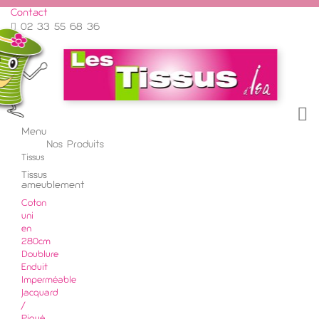
Contact
02 33 55 68 36
Menu
Menu
Nos Produits
Retour
Tissus
Tissus
ameublement
Coton
uni
en
280cm
Doublure
Enduit
Imperméable
Jacquard
/