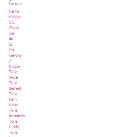
broder
Carré
d'aïda
5.5
Carré
de
lin
12
fils
Galons
à
broder
Toile
Aïda
Toile
Belfast
Toile
Fein
floba
Toile
imprimés
Toile
Linda
Toile