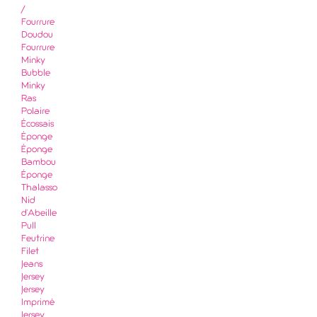
/
Fourrure
Doudou
Fourrure
Minky
Bubble
Minky
Ras
Polaire
Écossais
Éponge
Éponge
Bambou
Éponge
Thalasso
Nid
d'Abeille
Pull
Feutrine
Filet
Jeans
Jersey
Jersey
Imprimé
Jersey