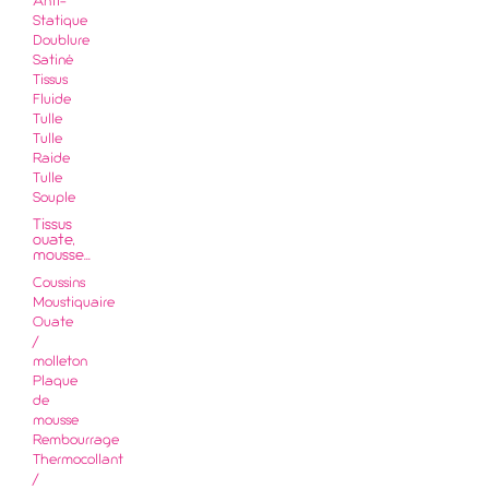
Anti-
Statique
Doublure
Satiné
Tissus
Fluide
Tulle
Tulle
Raide
Tulle
Souple
Tissus
ouate,
mousse...
Coussins
Moustiquaire
Ouate
/
molleton
Plaque
de
mousse
Rembourrage
Thermocollant
/