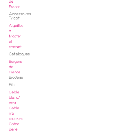
de
France
Accessoires
Tricot
Aiguilles
à
tricoter
et
crochet
Catalogues
Bergere
de
France
Broderie
Fils
Cablé
blanc/
écru
Cablé
n°5
couleurs
Coton
perlé