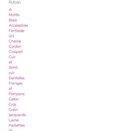
Ruban
A
Motifs
Biais
Accessoires
Fantaisie
Uni
Chaine
Cordon
Croquet
Cuir
et
Simili
cuir
Dentelles
Franges
et
Pompons
Galon
Gros
Grain
Jacquards
Lamé
Paillettes