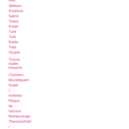
Anti-
Statique
Doublure
Satiné
Tissus
Fluide
Tulle
Tulle
Raide
Tulle
Souple
Tissus
ouate,
mousse...
Coussins
Moustiquaire
Ouate
/
molleton
Plaque
de
mousse
Rembourrage
Thermocollant
/