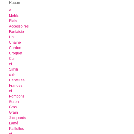
Ruban
A
Motifs
Biais
Accessoires
Fantaisie
Uni
Chaine
Cordon
Croquet
Cuir
et
Simili
cuir
Dentelles
Franges
et
Pompons
Galon
Gros
Grain
Jacquards
Lamé
Paillettes