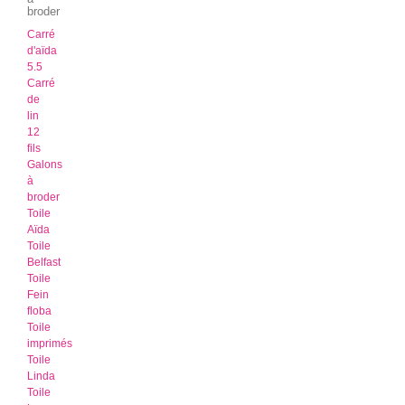
broder
Carré
d'aïda
5.5
Carré
de
lin
12
fils
Galons
à
broder
Toile
Aïda
Toile
Belfast
Toile
Fein
floba
Toile
imprimés
Toile
Linda
Toile