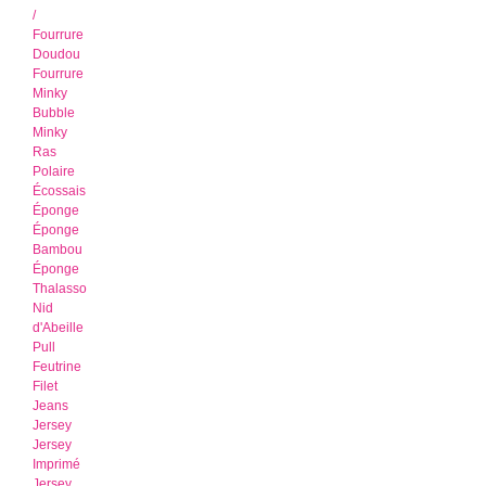
/
Fourrure
Doudou
Fourrure
Minky
Bubble
Minky
Ras
Polaire
Écossais
Éponge
Éponge
Bambou
Éponge
Thalasso
Nid
d'Abeille
Pull
Feutrine
Filet
Jeans
Jersey
Jersey
Imprimé
Jersey