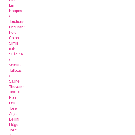
Piqué
Lin
Nappes
/
Torchons
Occultant
Poly
Coton
Simili
cuir
Suédine
/
Velours
Taffetas
/
Satiné
Thévenon
Tissus
Non-
Feu
Toile
Anjou
Bellini
Liège
Toile