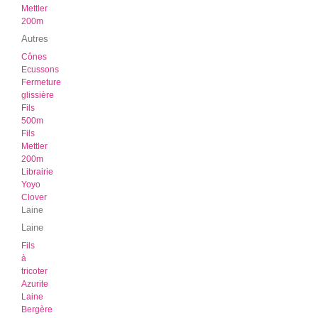
Mettler
200m
Autres
Cônes
Ecussons
Fermeture
glissière
Fils
500m
Fils
Mettler
200m
Librairie
Yoyo
Clover
Laine
Laine
Fils
à
tricoter
Azurite
Laine
Bergère