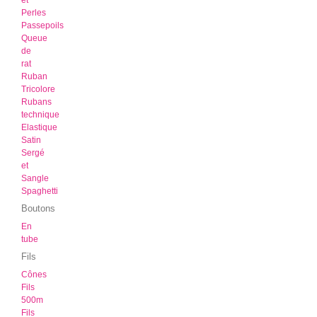
et
Perles
Passepoils
Queue
de
rat
Ruban
Tricolore
Rubans
technique
Elastique
Satin
Sergé
et
Sangle
Spaghetti
Boutons
En
tube
Fils
Cônes
Fils
500m
Fils