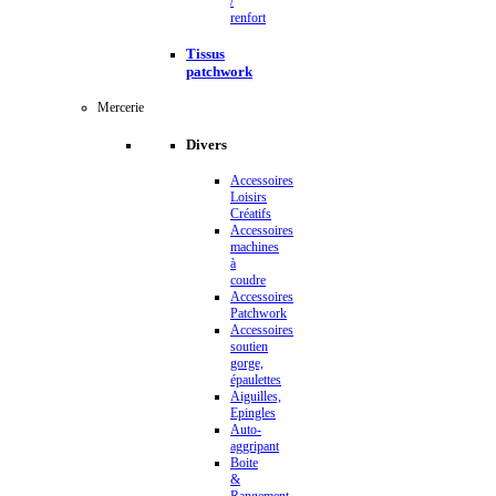
/
renfort
Tissus
patchwork
Mercerie
Divers
Accessoires
Loisirs
Créatifs
Accessoires
machines
à
coudre
Accessoires
Patchwork
Accessoires
soutien
gorge,
épaulettes
Aiguilles,
Epingles
Auto-
aggripant
Boite
&
Rangement