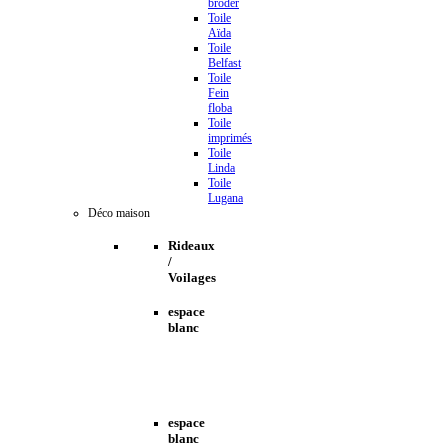
broder
Toile
Aïda
Toile
Belfast
Toile
Fein
floba
Toile
imprimés
Toile
Linda
Toile
Lugana
Déco maison
Rideaux
/
Voilages
espace
blanc
espace
blanc