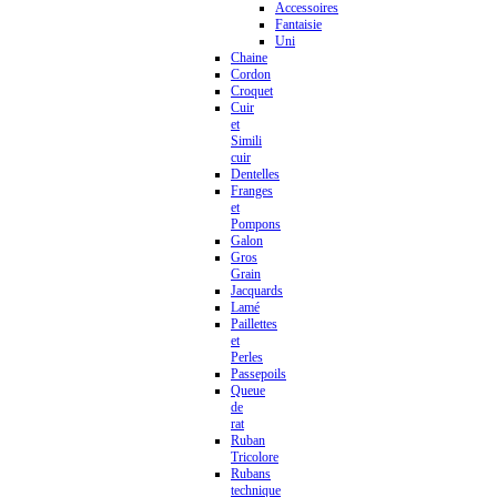
Accessoires
Fantaisie
Uni
Chaine
Cordon
Croquet
Cuir
et
Simili
cuir
Dentelles
Franges
et
Pompons
Galon
Gros
Grain
Jacquards
Lamé
Paillettes
et
Perles
Passepoils
Queue
de
rat
Ruban
Tricolore
Rubans
technique