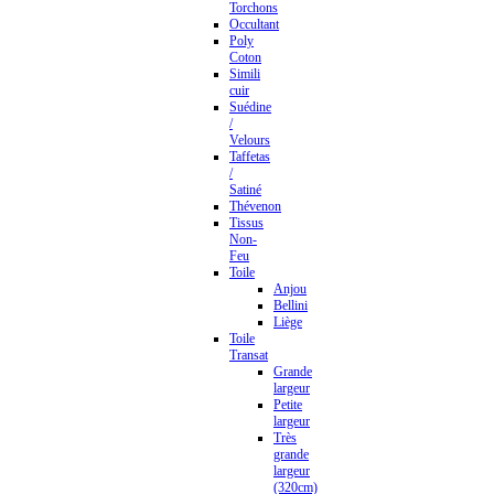
Torchons
Occultant
Poly
Coton
Simili
cuir
Suédine
/
Velours
Taffetas
/
Satiné
Thévenon
Tissus
Non-
Feu
Toile
Anjou
Bellini
Liège
Toile
Transat
Grande
largeur
Petite
largeur
Très
grande
largeur
(320cm)