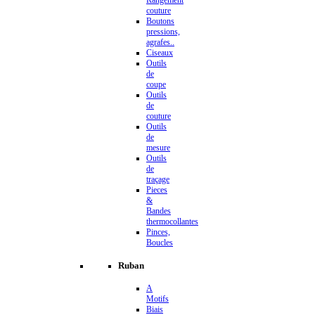
couture
Boutons
pressions,
agrafes..
Ciseaux
Outils
de
coupe
Outils
de
couture
Outils
de
mesure
Outils
de
traçage
Pieces
&
Bandes
thermocollantes
Pinces,
Boucles
Ruban
A
Motifs
Biais