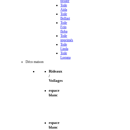
broder
Toile
Aïda
Toile
Belfast
Toile
Fein
floba
Toile
imprimés
Toile
Linda
Toile
Lugana
Déco maison
Rideaux
/
Voilages
espace
blanc
espace
blanc