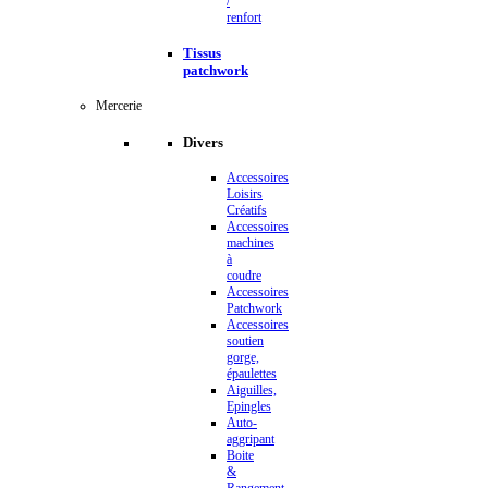
/
renfort
Tissus
patchwork
Mercerie
Divers
Accessoires
Loisirs
Créatifs
Accessoires
machines
à
coudre
Accessoires
Patchwork
Accessoires
soutien
gorge,
épaulettes
Aiguilles,
Epingles
Auto-
aggripant
Boite
&
Rangement