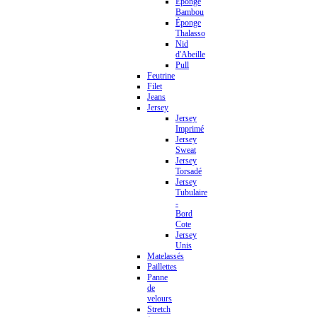
Éponge
Bambou
Éponge
Thalasso
Nid
d'Abeille
Pull
Feutrine
Filet
Jeans
Jersey
Jersey
Imprimé
Jersey
Sweat
Jersey
Torsadé
Jersey
Tubulaire
-
Bord
Cote
Jersey
Unis
Matelassés
Paillettes
Panne
de
velours
Stretch