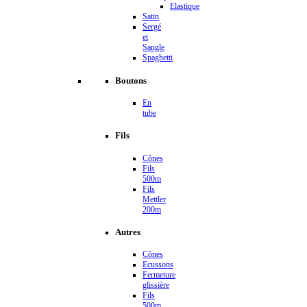
Elastique
Satin
Sergé
et
Sangle
Spaghetti
Boutons
En
tube
Fils
Cônes
Fils
500m
Fils
Mettler
200m
Autres
Cônes
Ecussons
Fermeture
glissière
Fils
500m