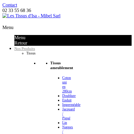
Contact
02 33 55 68 36
Menu
Menu
Retour
Nos Produits
Tissus
Tissus
ameublement
Coton
uni
en
280cm
Doublure
Enduit
Imperméable
Jacquard
/
Piqué
Lin
Nappes
/