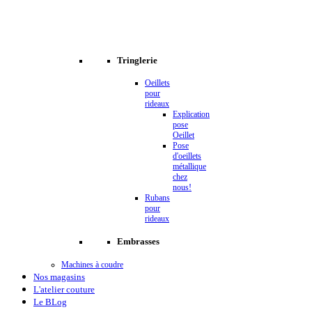
Tringlerie
Oeillets
pour
rideaux
Explication
pose
Oeillet
Pose
d'oeillets
métallique
chez
nous!
Rubans
pour
rideaux
Embrasses
Machines à coudre
Nos magasins
L'atelier couture
Le BLog