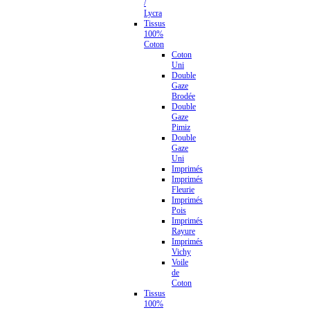
/
Lycra
Tissus
100%
Coton
Coton
Uni
Double
Gaze
Brodée
Double
Gaze
Pimiz
Double
Gaze
Uni
Imprimés
Imprimés
Fleurie
Imprimés
Pois
Imprimés
Rayure
Imprimés
Vichy
Voile
de
Coton
Tissus
100%