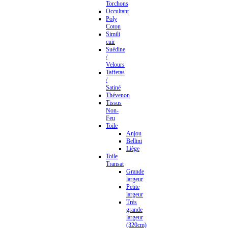
Torchons
Occultant
Poly
Coton
Simili
cuir
Suédine
/
Velours
Taffetas
/
Satiné
Thévenon
Tissus
Non-
Feu
Toile
Anjou
Bellini
Liège
Toile
Transat
Grande
largeur
Petite
largeur
Très
grande
largeur
(320cm)