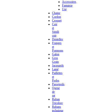
Accessoires
Fantaisie
Uni
Chaine
Cordon
Croquet
Cuir
et
Simili
cuir
Dentelles
Franges
et
Pompons
Galon
Gros
Grain
Jacquards
Lamé
Paillettes
et
Perles
Passepoils
Queue
de
rat
Ruban
Tricolore
Rubans
technique